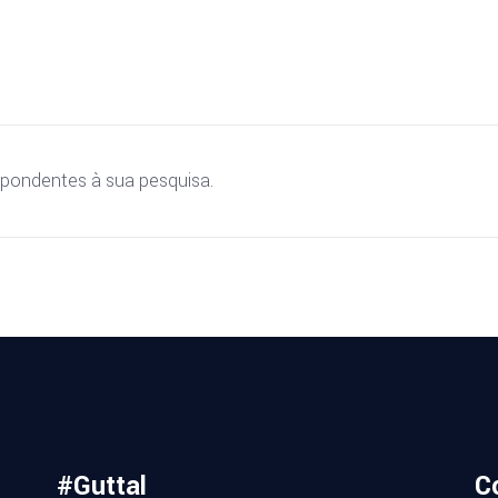
pondentes à sua pesquisa.
#Guttal
C