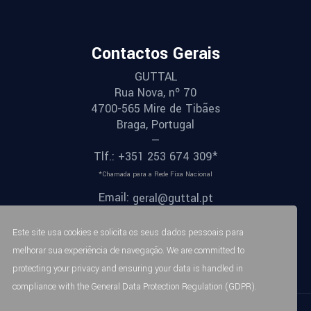
Contactos Gerais
GUTTAL
Rua Nova, nº 70
4700-565 Mire de Tibães
Braga, Portugal
—
Tlf.: +351 253 674 309*
*Chamada para a Rede Fixa Nacional
Email:
geral@guttal.pt
Este site usa cookies e solicita os seus dados pessoais para
melhorar sua experiência de navegação. We are committed to
protecting your privacy and ensuring your data is handled in
compliance with the
General Data Protection Regulation (GDPR)
.